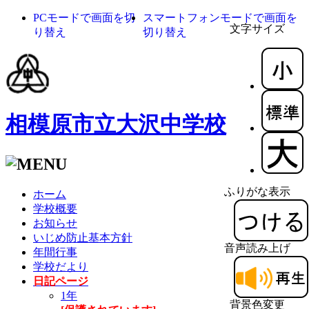
PCモードで画面を切
スマートフォンモードで画面を
文字サイズ
り替え
切り替え
相模原市立大沢中学校
ふりがな表示
ホーム
学校概要
お知らせ
いじめ防止基本方針
音声読み上げ
年間行事
学校だより
日記ページ
1年
背景色変更