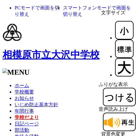
PCモードで画面を切
スマートフォンモードで画面を
文字サイズ
り替え
切り替え
相模原市立大沢中学校
ふりがな表示
ホーム
学校概要
お知らせ
いじめ防止基本方針
音声読み上げ
年間行事
学校だより
日記ページ
部活動
背景色変更